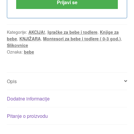
Prijavi se
Kategorije:
AKCIJA!
,
Igračke za bebe i todlere
,
Knjige za
bebe
,
KNJIŽARA
,
Montesori za bebe i todlere ( 0-3 god.)
,
Slikovnice
Oznaka:
bebe
Opis
Dodatne informacije
Pitanje o proizvodu