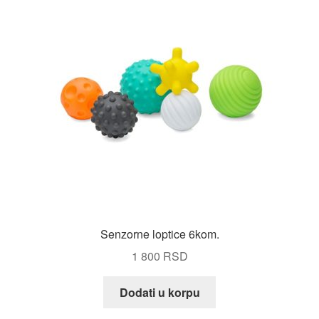
Senzorne loptice 6kom.
1 800
RSD
Dodati u korpu