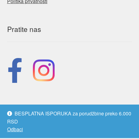
Politika privatnosti
Pratite nas
BESPLATNA ISPORUKA za porudžbine preko 6.000
RSD
© 2026 - MontesoriSvet.com
Odbaci