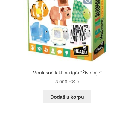
Montesori taktilna igra “Životinje“
3 000
RSD
Dodati u korpu