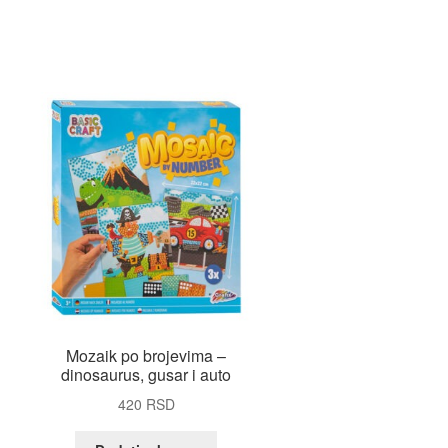
Mozaik po brojevima –
dinosaurus, gusar i auto
420
RSD