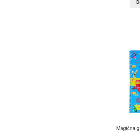
D
Magična g