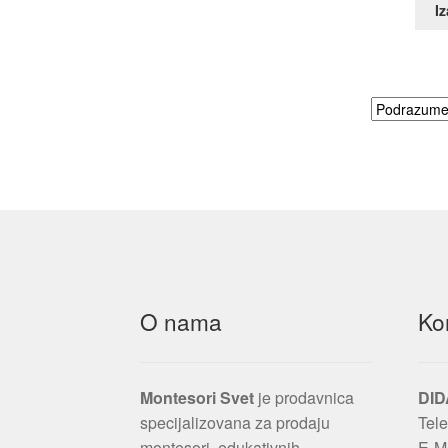
Iz
O nama
Ko
Montesori Svet
je prodavnica
DID
specijalizovana za prodaju
Tele
montesori, edukativnih,
E-M