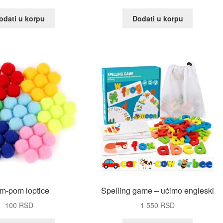
odati u korpu
Dodati u korpu
m-pom loptice
Spelling game – učimo engleski
100
RSD
1 550
RSD