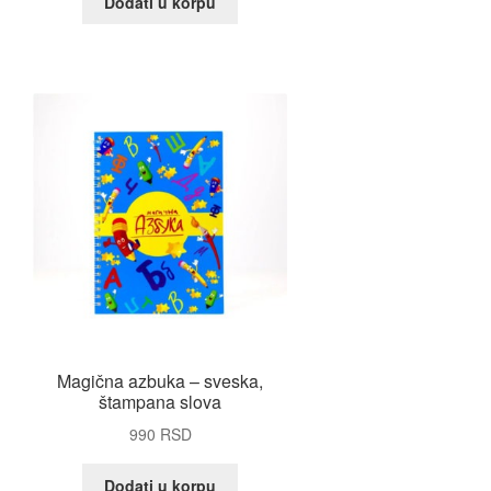
Dodati u korpu
Magična azbuka – sveska,
štampana slova
990
RSD
Dodati u korpu