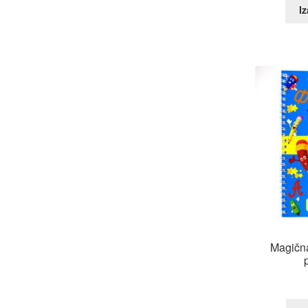
Iz
Magična