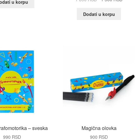
odati u korpu
cena
cena
je
je:
Dodati u korpu
bila:
1
1
300 RSD
890 RSD.
rafomotorika – sveska
Magična olovka
990
RSD
900
RSD