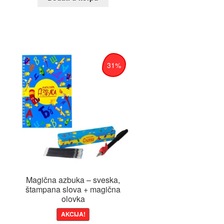
.
31%
Magična azbuka – sveska,
štampana slova + magična
olovka
AKCIJA!