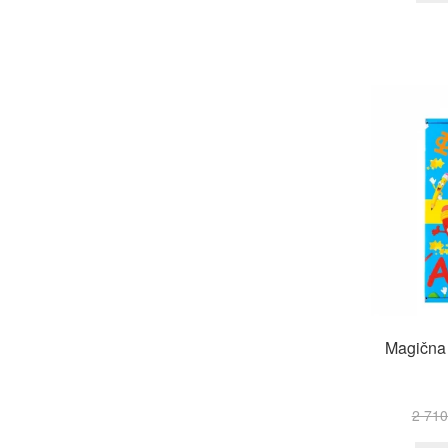
Magična 
2 71