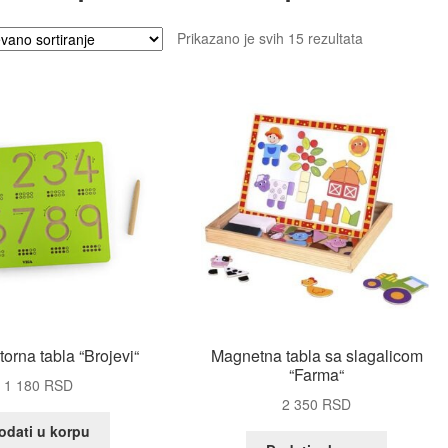
Prikazano je svih 15 rezultata
orna tabla “Brojevi“
Magnetna tabla sa slagalicom
“Farma“
1 180
RSD
2 350
RSD
odati u korpu