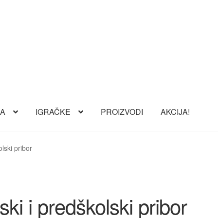
RA
IGRAČKE
PROIZVODI
AKCIJA!
olski pribor
ski i predškolski pribor