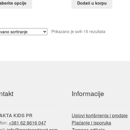
Ovaj
aberite opcije
Dodati u korpu
proizvod
ima
više
varijanti.
Prikazano je svih 15 rezultata
Opcije
mogu
biti
izabrane
na
stranici
proizvoda.
ntakt
Informacije
AKTA KIDS PR
Uslovi korišnjenja i prodaje
fon:
+381 62 8616 047
Plaćanje i isporuka
ail:
info@montesorisvet.com
Zamena artikala