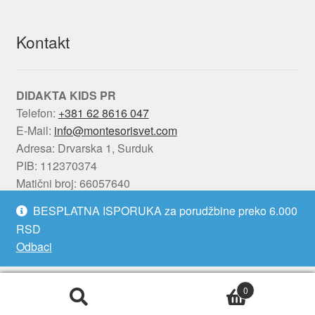
Kontakt
DIDAKTA KIDS PR
Telefon:
+381 62 8616 047
E-Mail:
info@montesorisvet.com
Adresa: Drvarska 1, Surduk
PIB: 112370374
Matični broj: 66057640
BESPLATNA ISPORUKA za porudžbine preko 6.000
Kontakt formular
RSD
Odbaci
Informacije
0