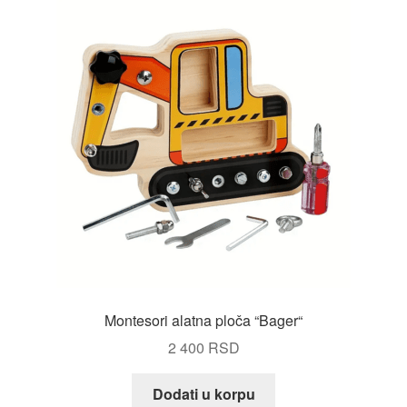
Montesori alatna ploča “Bager“
2 400
RSD
Dodati u korpu