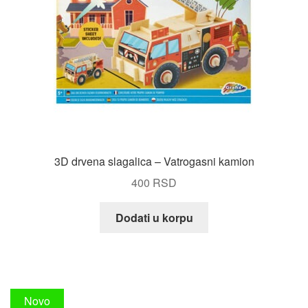
3D drvena slagalica – Vatrogasni kamion
400
RSD
Dodati u korpu
Novo