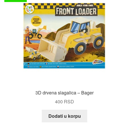
3D drvena slagalica – Bager
400
RSD
Dodati u korpu