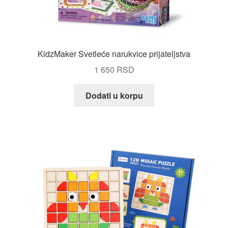
KidzMaker Svetleće narukvice prijateljstva
1 650
RSD
Dodati u korpu