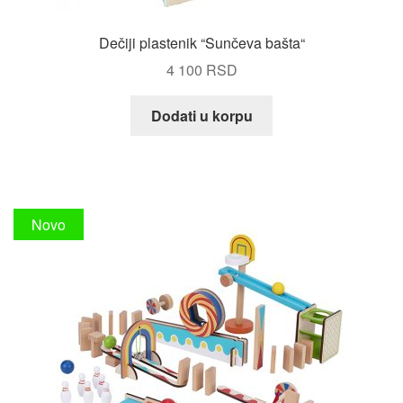
Dečiji plastenik “Sunčeva bašta“
4 100
RSD
Dodati u korpu
Novo