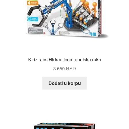
KidzLabs Hidraulična robotska ruka
3 650
RSD
Dodati u korpu