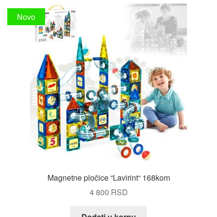
Novo
Magnetne pločice “Lavirint“ 168kom
4 800
RSD
Dodati u korpu