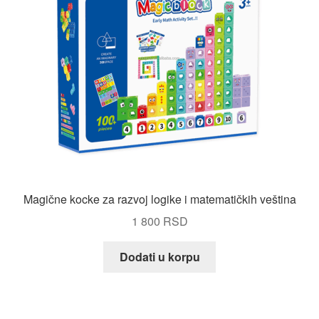
Magične kocke za razvoj logike i matematičkih veština
1 800
RSD
Dodati u korpu