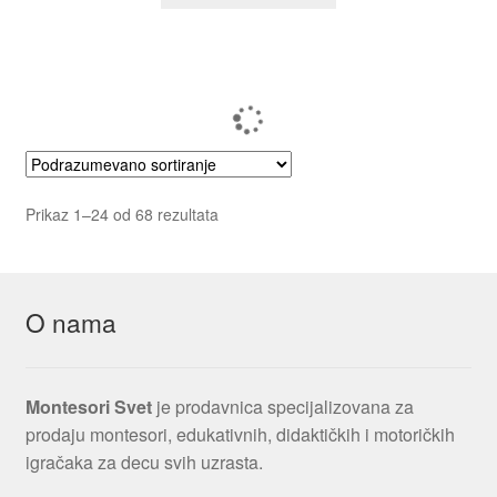
Prikaz 1–24 od 68 rezultata
O nama
Montesori Svet
je prodavnica specijalizovana za
prodaju montesori, edukativnih, didaktičkih i motoričkih
igračaka za decu svih uzrasta.