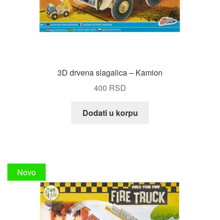
Slagalice, puzle i umetaljke
STEM i STEAM igračke
Igračke za kupanje
3D drvena slagalica – Kamion
400
RSD
PROIZVODI
Dodati u korpu
AKCIJA!
Novo