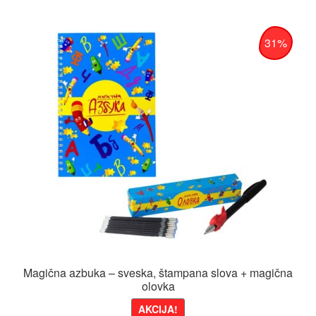
890 RSD.
31%
Magična azbuka – sveska, štampana slova + magična
olovka
AKCIJA!