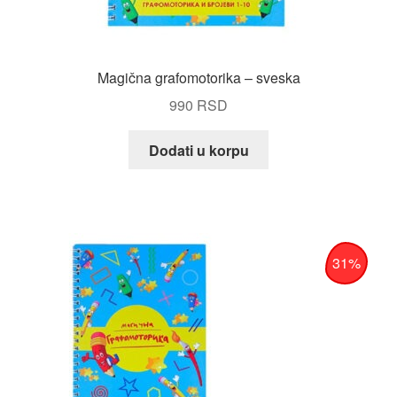
Magična grafomotorika – sveska
990
RSD
Dodati u korpu
31%