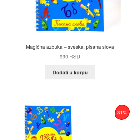
Magična azbuka – sveska, pisana slova
990
RSD
Dodati u korpu
31%