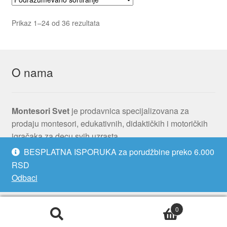
Prikaz 1–24 od 36 rezultata
O nama
Montesori Svet
je prodavnica specijalizovana za
prodaju montesori, edukativnih, didaktičkih i motoričkih
igračaka za decu svih uzrasta.
BESPLATNA ISPORUKA za porudžbine preko 6.000
RSD
Odbaci
Kontakt
0
DIDAKTA KIDS PR