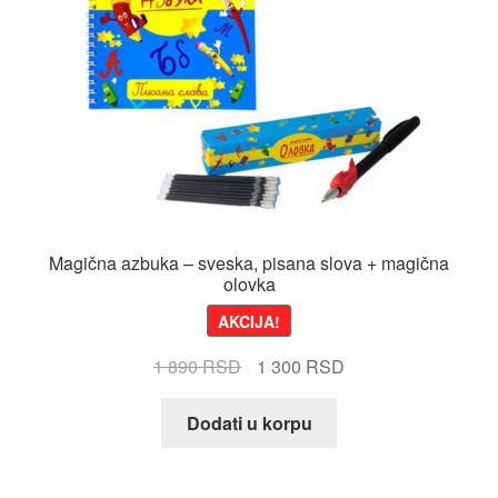
Magična azbuka – sveska, pisana slova + magična
olovka
AKCIJA!
Originalna
Trenutna
1 890
RSD
1 300
RSD
cena
cena
je
je:
Dodati u korpu
bila:
1
1
300 RSD.