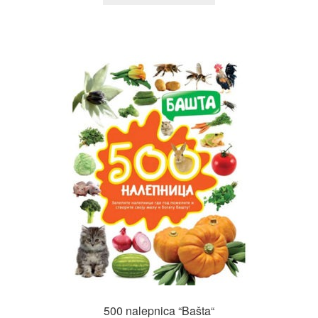
500 nalepnica “Bašta“