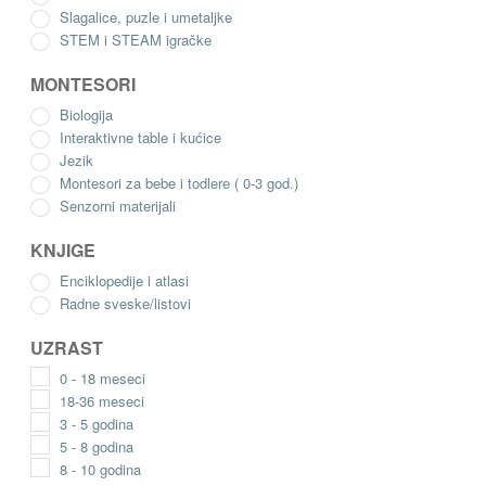
Praktični život
Slagalice, puzle i umetaljke
STEM i STEAM igračke
Senzorni materijali
MONTESORI
Biologija
Nauka
Interaktivne table i kućice
Jezik
Biologija
Montesori za bebe i todlere ( 0-3 god.)
Senzorni materijali
Geografija
KNJIGE
Enciklopedije i atlasi
Montesori nameštaj
Radne sveske/listovi
Proširi
UZRAST
KNJIŽARA
podređ
0 - 18 meseci
izborni
Proširi
18-36 meseci
IGRAČKE
3 - 5 godina
podređ
5 - 8 godina
izborni
PROIZVODI
8 - 10 godina