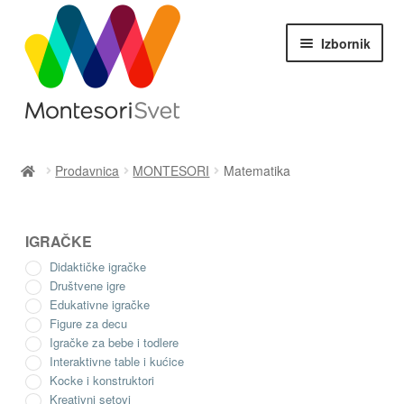
Preskoči
Skoči
Izbornik
na
na
navigaciju
sadržaj
NOVO
Prodavnica
MONTESORI
Matematika
Proširi
MONTESORI
podređ
IGRAČKE
izborni
Montesori za bebe i todlere ( 0-3 god.)
Didaktičke igračke
Društvene igre
Edukativne igračke
Jezik
Figure za decu
Igračke za bebe i todlere
Matematika
Interaktivne table i kućice
Kocke i konstruktori
Kreativni setovi