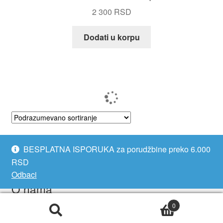
2 300
RSD
Dodati u korpu
Prikaz 1–24 od 49 rezultata
BESPLATNA ISPORUKA za porudžbine preko 6.000
RSD
Odbaci
O nama
0