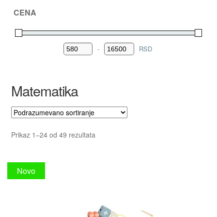
CENA
AKCIJA!
-
RSD
Minimum Price
Maximum Price
Matematika
Prikaz 1–24 od 49 rezultata
Novo