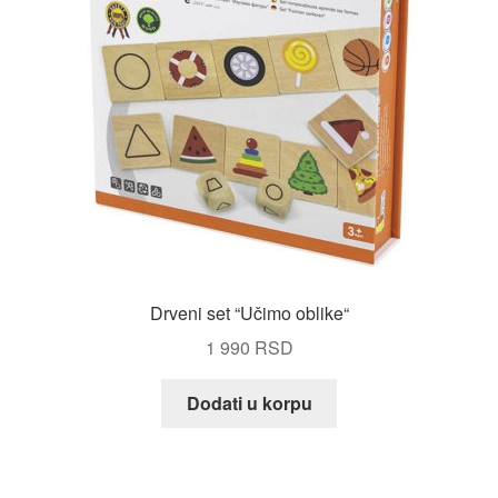
izabrane
na
stranici
proizvoda.
Drveni set “Učimo oblike“
1 990
RSD
Dodati u korpu