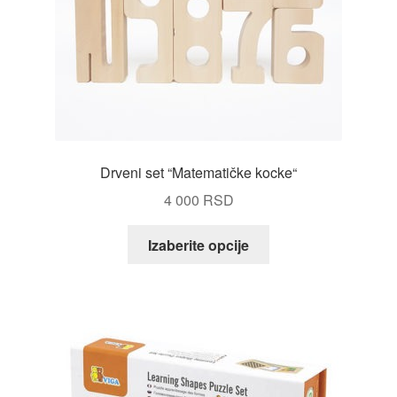
Drveni set “Matematičke kocke“
4 000
RSD
Ovaj
Izaberite opcije
proizvod
ima
više
varijanti.
Opcije
mogu
biti