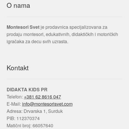
O nama
Montesori Svet
je prodavnica specijalizovana za
prodaju montesori, edukativnih, didaktičkih i motoričkih
igračaka za decu svih uzrasta.
Kontakt
DIDAKTA KIDS PR
Telefon:
+381 62 8616 047
E-Mail:
info@montesorisvet.com
Adresa: Drvarska 1, Surduk
PIB: 112370374
Matični broj: 66057640