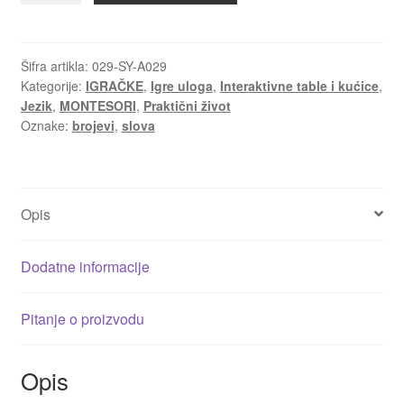
tabla
za
crtanje
Šifra artikla:
029-SY-A029
Kategorije:
IGRAČKE
,
Igre uloga
,
Interaktivne table i kućice
,
i
Jezik
,
MONTESORI
,
Praktični život
pisanje
Oznake:
brojevi
,
slova
količina
Opis
Dodatne informacije
Pitanje o proizvodu
Opis