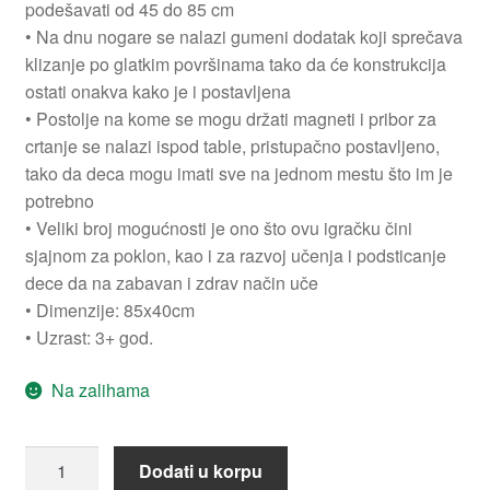
podešavati od 45 do 85 cm
• Na dnu nogare se nalazi gumeni dodatak koji sprečava
klizanje po glatkim površinama tako da će konstrukcija
ostati onakva kako je i postavljena
• Postolje na kome se mogu držati magneti i pribor za
crtanje se nalazi ispod table, pristupačno postavljeno,
tako da deca mogu imati sve na jednom mestu što im je
potrebno
• Veliki broj mogućnosti je ono što ovu igračku čini
sjajnom za poklon, kao i za razvoj učenja i podsticanje
dece da na zabavan i zdrav način uče
• Dimenzije: 85x40cm
• Uzrast: 3+ god.
Na zalihama
Dvostrana
Dodati u korpu
magnetna