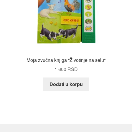
proizvoda.
Moja zvučna knjiga “Životinje na selu“
1 600
RSD
Dodati u korpu