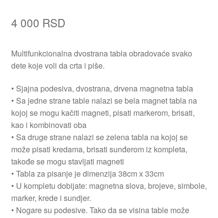
4 000
RSD
Multifunkcionalna dvostrana tabla obradovaće svako
dete koje voli da crta i piše.
• Sjajna podesiva, dvostrana, drvena magnetna tabla
• Sa jedne strane table nalazi se bela magnet tabla na
kojoj se mogu kačiti magneti, pisati markerom, brisati,
kao i kombinovati oba
• Sa druge strane nalazi se zelena tabla na kojoj se
može pisati kredama, brisati sunđerom iz kompleta,
takođe se mogu stavljati magneti
• Tabla za pisanje je dimenzija 38cm x 33cm
• U kompletu dobijate: magnetna slova, brojeve, simbole,
marker, krede i sundjer.
• Nogare su podesive. Tako da se visina table može