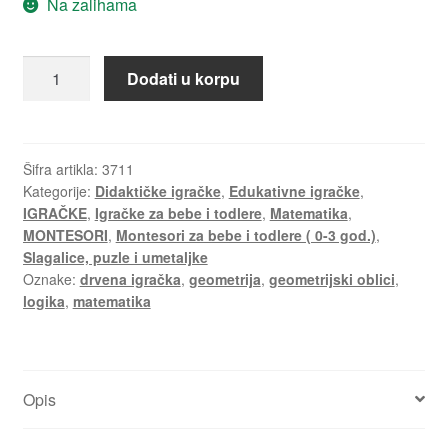
Na zalihama
Geometrijska
Dodati u korpu
umetaljka
''Boje
i
oblici''
Šifra artikla:
3711
Kategorije:
Didaktičke igračke
,
Edukativne igračke
,
količina
IGRAČKE
,
Igračke za bebe i todlere
,
Matematika
,
MONTESORI
,
Montesori za bebe i todlere ( 0-3 god.)
,
Slagalice, puzle i umetaljke
Oznake:
drvena igračka
,
geometrija
,
geometrijski oblici
,
logika
,
matematika
Opis