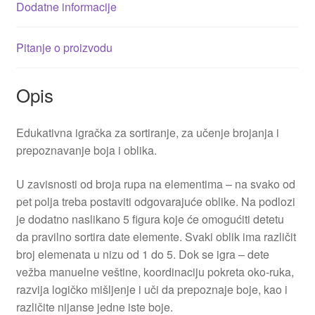
Dodatne informacije
Pitanje o proizvodu
Opis
Edukativna igračka za sortiranje, za učenje brojanja i
prepoznavanje boja i oblika.
U zavisnosti od broja rupa na elementima – na svako od
pet polja treba postaviti odgovarajuće oblike. Na podlozi
je dodatno naslikano 5 figura koje će omogućiti detetu
da pravilno sortira date elemente. Svaki oblik ima različit
broj elemenata u nizu od 1 do 5. Dok se igra – dete
vežba manuelne veštine, koordinaciju pokreta oko-ruka,
razvija logičko mišljenje i uči da prepoznaje boje, kao i
različite nijanse jedne iste boje.