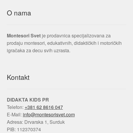
O nama
Montesori Svet
je prodavnica specijalizovana za
prodaju montesori, edukativnih, didaktičkih i motoričkih
igračaka za decu svih uzrasta.
Kontakt
DIDAKTA KIDS PR
Telefon:
+381 62 8616 047
E-Mail:
info@montesorisvet.com
Adresa: Drvarska 1, Surduk
PIB: 112370374