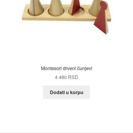
Montesori drveni čunjevi
4 480
RSD
Dodati u korpu