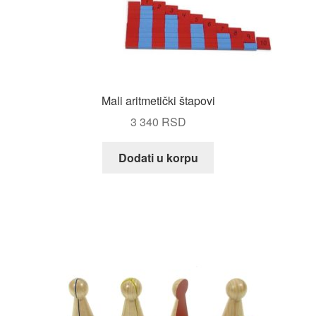
Mali aritmetički štapovi
3 340
RSD
Dodati u korpu