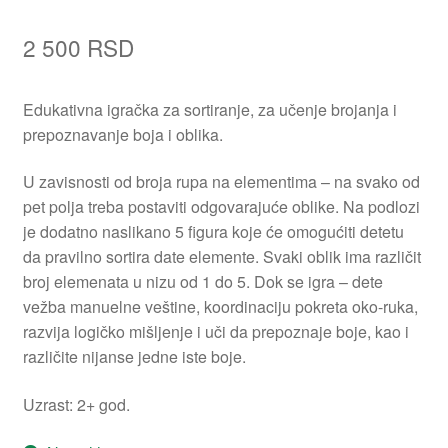
2 500
RSD
Edukativna igračka za sortiranje, za učenje brojanja i
prepoznavanje boja i oblika.
U zavisnosti od broja rupa na elementima – na svako od
pet polja treba postaviti odgovarajuće oblike. Na podlozi
je dodatno naslikano 5 figura koje će omogućiti detetu
da pravilno sortira date elemente. Svaki oblik ima različit
broj elemenata u nizu od 1 do 5. Dok se igra – dete
vežba manuelne veštine, koordinaciju pokreta oko-ruka,
razvija logičko mišljenje i uči da prepoznaje boje, kao i
različite nijanse jedne iste boje.
Uzrast: 2+ god.