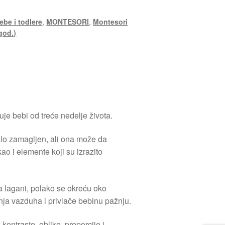
ebe i todlere
,
MONTESORI
,
Montesori
 god.)
uje bebi od treće nedelje života.
lo zamagljen, ali ona može da
 kao i elemente koji su izrazito
ma lagani, polako se okreću oko
nja vazduha i privlače bebinu pažnju.
ontraste, oblike, proporcije i