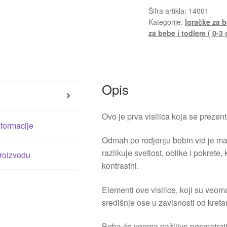
Šifra artikla:
14001
Kategorije:
Igračke za b
za bebe i todlere ( 0-3
Opis
Ovo je prva visilica koja se prezent
formacije
Odmah po rodjenju bebin vid je ma
razlikuje svetlost, oblike i pokrete,
proizvodu
kontrastni.
Elementi ove visilice, koji su veo
središnje ose u zavisnosti od kreta
Beba će veoma pažljivo posmatrati k