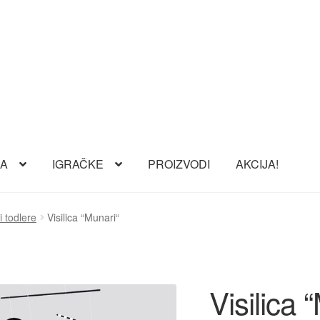
RA
IGRAČKE
PROIZVODI
AKCIJA!
i todlere
Visilica “Munari“
Visilica 