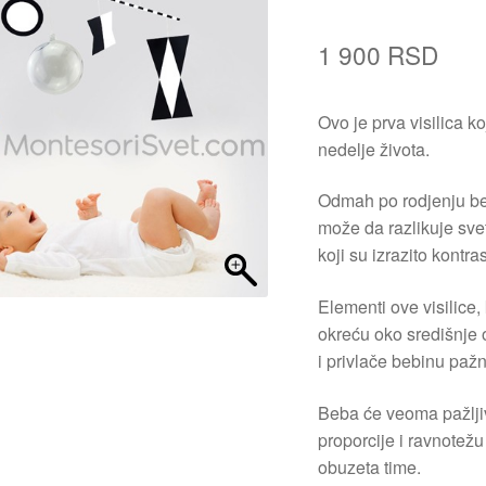
1 900
RSD
Ovo je prva visilica k
nedelje života.
Odmah po rodjenju beb
može da razlikuje svet
koji su izrazito kontras
Elementi ove visilice,
okreću oko središnje 
i privlače bebinu pažn
Beba će veoma pažljiv
proporcije i ravnotežu
obuzeta time.