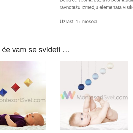
ravnotežu izmedju elemenata visili
Uzrast: 1+ meseci
će vam se svideti …