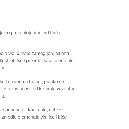
oja se prezentuje bebi od treće
in vid je malo zamagljen, ali ona
lost, oblike i pokrete, kao i elemente
tni.
 koji su veoma lagani, polako se
ose u zavisnosti od kretanja vazduha
ju.
o posmatrati kontraste, oblike,
 izmedju elemenata visilice i biće