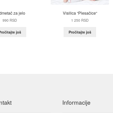
dmetač za jelo
Visilica “Plesačice“
990
RSD
1 250
RSD
Pročitajte još
Pročitajte još
ntakt
Informacije