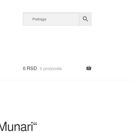
0
RSD
0 proizvoda
“Munari“