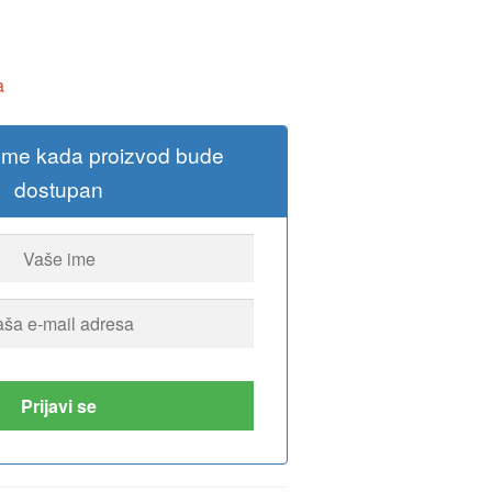
a
 me kada proizvod bude
dostupan